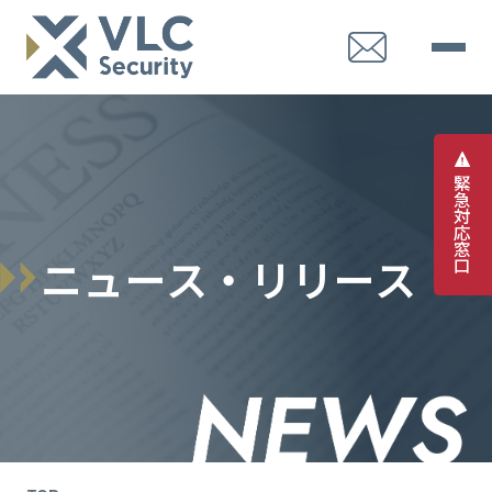
緊
急
対
応
窓
ニ
ュ
ー
ス
・
リ
リ
ー
ス
口