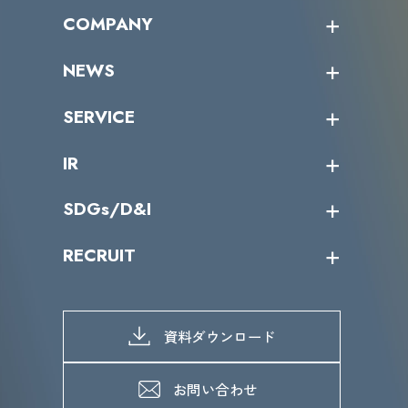
オープントレーニング一覧
COMPANY
受講者の声
企業情報トップ
NEWS
トップメッセージ
沿革
ニュース・リリース
SERVICE
ミッション／ビジョン
サイバーニュース
会社概要
コラム
課題からサービスを探す
IR
パートナー企業一覧
カテゴリー別サービス一覧
役員一覧
導入実績
IR情報トップ
SDGs/D&I
IRカレンダー
IRニュース
SDGs/D&Iトップ
RECRUIT
IRライブラリー
当グループのマテリアリティ
株主総会関係
マテリアリティへの取り組み
採用情報トップ
株式情報
SDGs推進体制
募集職種一覧
電子公告
D&Iの取り組み
メッセージ
資料ダウンロード
よくあるご質問
メンバーインタビュー
データで知るVLCセキュリティ
お問い合わせ
福利厚生