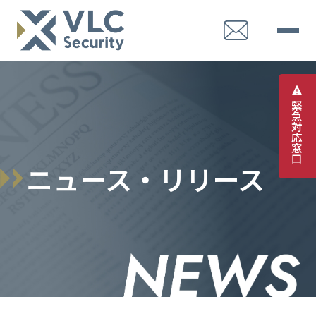
緊
急
対
応
窓
口
ニュース・リリース