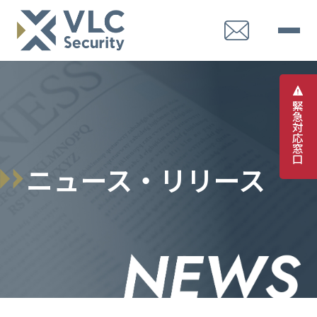
緊
急
対
応
窓
口
ニュース・リリース