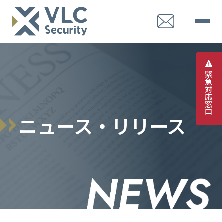
緊
急
対
応
窓
口
ニュース・リリース