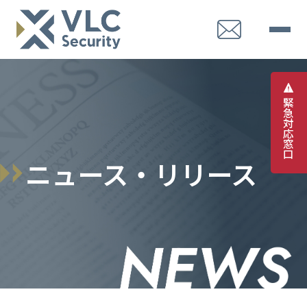
緊
急
対
応
窓
口
ニュース・リリース