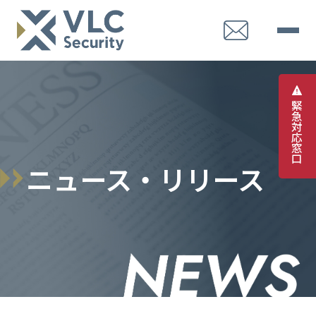
緊
急
対
応
窓
口
ニュース・リリース