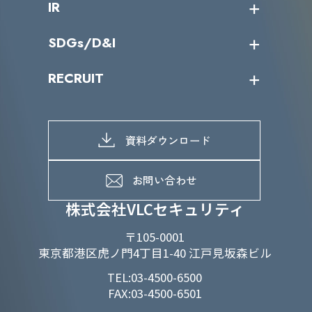
IR
パートナー企業一覧
カテゴリー別サービス一覧
役員一覧
導入実績
IR情報トップ
SDGs/D&I
IRカレンダー
IRニュース
SDGs/D&Iトップ
RECRUIT
IRライブラリー
当グループのマテリアリティ
株主総会関係
マテリアリティへの取り組み
採用情報トップ
株式情報
SDGs推進体制
募集職種一覧
電子公告
D&Iの取り組み
メッセージ
資料ダウンロード
よくあるご質問
メンバーインタビュー
データで知るVLCセキュリティ
お問い合わせ
福利厚生
株式会社VLCセキュリティ
〒105-0001
東京都港区虎ノ門4丁目1-40 江戸見坂森ビル
TEL:03-4500-6500
FAX:03-4500-6501