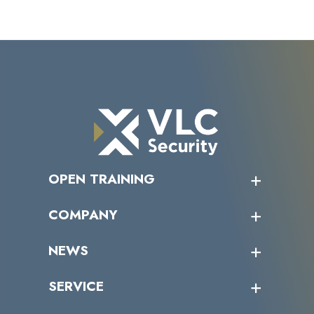
OPEN TRAINING
オープントレーニング一覧
COMPANY
受講者の声
企業情報トップ
NEWS
トップメッセージ
沿革
ニュース・リリース
SERVICE
ミッション／ビジョン
サイバーニュース
会社概要
コラム
課題からサービスを探す