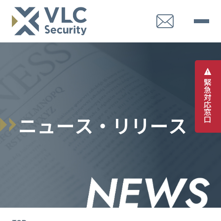
緊
急
対
応
窓
ニ
ュ
ー
ス
・
リ
リ
ー
ス
口