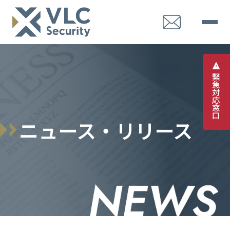
緊
急
対
応
窓
口
ニュース・リリース