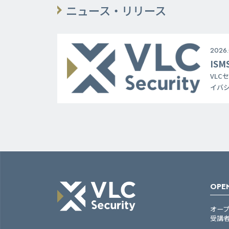
ニュース・リリース
2026.
IS
VLC
イバ
トッ
を開発
OPEN
オー
受講