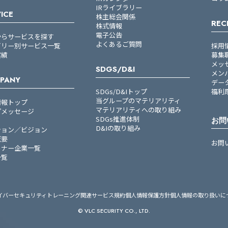
IRライブラリー
ICE
株主総会関係
REC
株式情報
電子公告
からサービスを探す
よくあるご質問
ゴリー別サービス一覧
採用
実績
募集
メッ
SDGS/D&I
メン
PANY
デー
SDGs/D&Iトップ
福利
当グループのマテリアリティ
情報トップ
マテリアリティへの取り組み
プメッセージ
SDGs推進体制
お問
D&Iの取り組み
ション／ビジョン
概要
お問
トナー企業一覧
一覧
イバーセキュリティトレーニング関連サービス規約
個人情報保護方針
個人情報の取り扱いに
© VLC SECURITY CO., LTD.