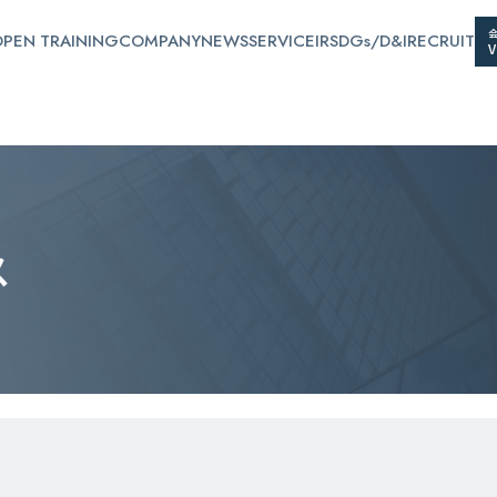
PEN TRAINING
COMPANY
NEWS
SERVICE
IR
SDGs/D&I
RECRUIT
ス