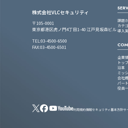
SERV
株式会社VLCセキュリティ
課題
〒105-0001
カテ
東京都港区虎ノ門4丁目1-40 江戸見坂森ビル
導入
TEL:03-4500-6500
COM
FAX:03-4500-6501
企業
トッ
沿革
ミッ
会社
パー
役員
利用規約
情報セキュリティ基本方針
サ