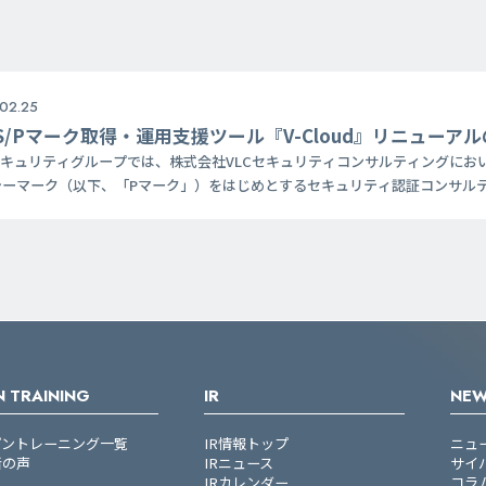
02.25
MS/Pマーク取得・運用支援ツール『V-Cloud』リニューア
セキュリティグループでは、株式会社VLCセキュリティコンサルティングにおいて、
シーマーク（以下、「Pマーク」）をはじめとするセキュリティ認証コンサルテ
プクラスの支援実績を積み重ねて参りました。 また、業界内でも早期から認
・提供しており、その中でも文書管...
 TRAINING
IR
NE
プントレーニング一覧
IR情報トップ
ニュ
者の声
IRニュース
サイ
IRカレンダー
コラ