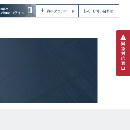
会員専用
資料ダウンロード
お問い合わせ
V-cloudログイン
緊
急
対
応
窓
口