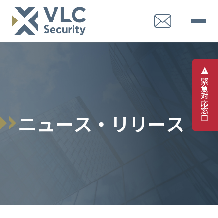
緊
急
対
応
窓
ニ
ュ
ー
ス
・
リ
リ
ー
ス
口