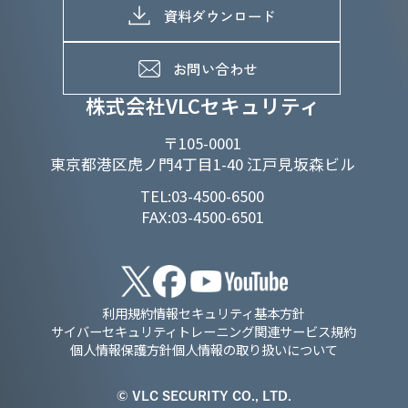
電子公告
D&Iの取り組み
メッセージ
資料ダウンロード
よくあるご質問
メンバーインタビュー
データで知るVLCセキュリティ
お問い合わせ
福利厚生
株式会社VLCセキュリティ
〒105-0001
東京都港区虎ノ門4丁目1-40 江戸見坂森ビル
TEL:03-4500-6500
FAX:03-4500-6501
利用規約
情報セキュリティ基本方針
サイバーセキュリティトレーニング関連サービス規約
個人情報保護方針
個人情報の取り扱いについて
© VLC SECURITY CO., LTD.