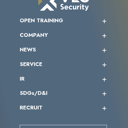
OPEN TRAINING
オープントレーニング一覧
COMPANY
受講者の声
企業情報トップ
NEWS
トップメッセージ
沿革
ニュース・リリース
SERVICE
ミッション／ビジョン
サイバーニュース
会社概要
コラム
課題からサービスを探す
IR
役員一覧
カテゴリー別サービス一覧
導入実績
IR情報トップ
SDGs/D&I
IRカレンダー
IRニュース
SDGs/D&Iトップ
RECRUIT
IRライブラリー
当グループのマテリアリティ
株主総会関係
マテリアリティへの取り組み
採用情報トップ
株式情報
SDGs推進体制
募集職種一覧