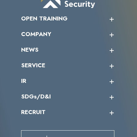
OPEN TRAINING
オープントレーニング一覧
COMPANY
受講者の声
企業情報トップ
NEWS
トップメッセージ
沿革
ニュース・リリース
SERVICE
ミッション／ビジョン
サイバーニュース
会社概要
コラム
課題からサービスを探す
IR
パートナー企業一覧
カテゴリー別サービス一覧
役員一覧
導入実績
IR情報トップ
SDGs/D&I
IRカレンダー
IRニュース
SDGs/D&Iトップ
RECRUIT
IRライブラリー
当グループのマテリアリティ
株主総会関係
マテリアリティへの取り組み
採用情報トップ
株式情報
SDGs推進体制
募集職種一覧
電子公告
D&Iの取り組み