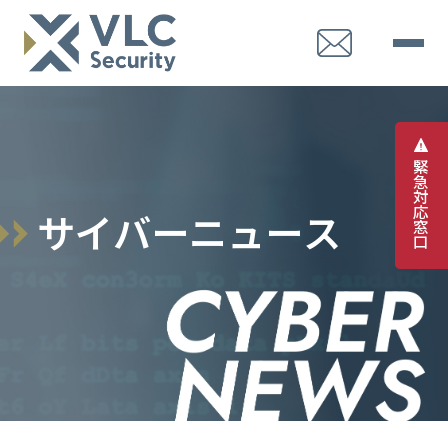
緊
急
対
応
サ
イ
バ
ー
ニ
ュ
ー
ス
窓
口