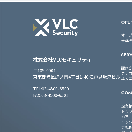
OPEN
オー
受講
SERV
株式会社VLCセキュリティ
課題
〒105-0001
カテ
東京都港区虎ノ門4丁目1-40 江戸見坂森ビル
導入
TEL:03-4500-6500
COM
FAX:03-4500-6501
企業
トッ
沿革
ミッ
会社