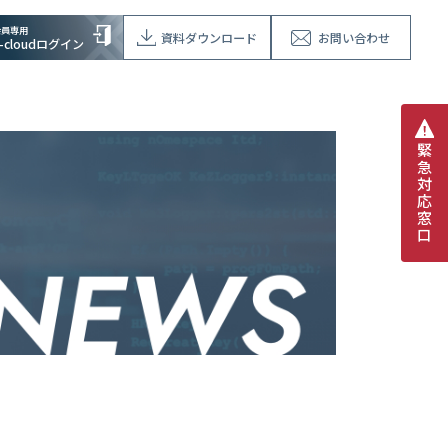
会員専用
資料ダウンロード
お問い合わせ
V-cloudログイン
緊
急
対
応
窓
口