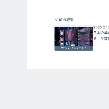
＜ 前の記事
2025.2.1
日本企業
る 半数
サイバーインシデント