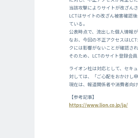
当該攻撃によりサイトが改ざん
LCTはサイトの改ざん被害確認
ている。
公表時点で、流出した個人情報
なお、今回の不正アクセスはLC
クには影響がないことが確認さ
そのため、LCTのサイト登録会
ライオン社は対応として、セキュ
対しては、「ご心配をおかけし
現在は、報道関係者や消費者向
【参考記事】
https://www.lion.co.jp/ja/