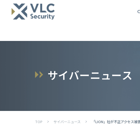
O
サ
イ
バ
ー
ニ
ュ
ー
ス
TOP
サイバーニュース
「LION」社が不正アクセス