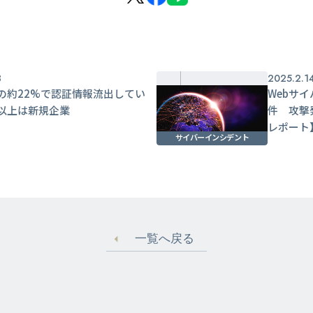
3
2025.2.1
の約22%で認証情報流出してい
Webサイ
以上は新規企業
件 攻撃
レポート
サイバーインシデント
一覧へ戻る