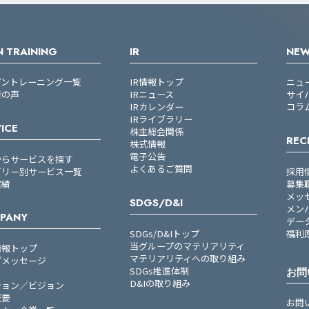
 TRAINING
IR
NE
プントレーニング一覧
IR情報トップ
ニュ
者の声
IRニュース
サイ
IRカレンダー
コラ
IRライブラリー
ICE
株主総会関係
REC
株式情報
電子公告
からサービスを探す
よくあるご質問
ゴリー別サービス一覧
採用
実績
募集
メッ
SDGS/D&I
メン
PANY
デー
SDGs/D&Iトップ
福利
当グループのマテリアリティ
情報トップ
マテリアリティへの取り組み
プメッセージ
SDGs推進体制
お問
D&Iの取り組み
ション／ビジョン
概要
お問