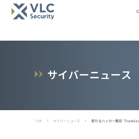
O
サ
イ
バ
ー
ニ
ュ
ー
ス
TOP
サイバーニュース
新たなハッカー集団「FunkS