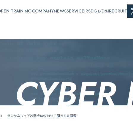
PEN TRAINING
COMPANY
NEWS
SERVICE
IR
SDGs/D&I
RECRUIT
ec」 ランサムウェア攻撃全体の14%に関与する影響