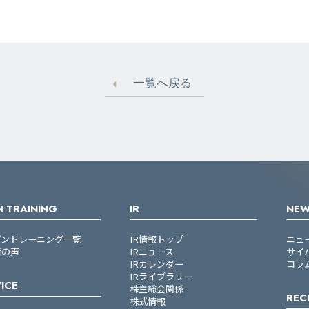
一覧へ戻る
 TRAINING
IR
NE
プントレーニング一覧
IR情報トップ
ニュ
者の声
IRニュース
サイ
IRカレンダー
コラ
IRライブラリー
ICE
株主総会関係
REC
株式情報