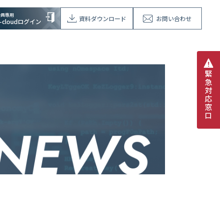
会員専用
資料ダウンロード
お問い合わせ
V-cloudログイン
緊
急
対
応
窓
口