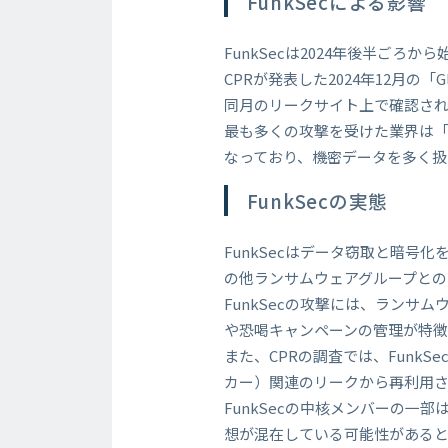
FunkSecによる影響
FunkSecは2024年後半ご
CPRが発表した2024年12月の「G
同月のリークサイト上で確認され
最も多くの攻撃を受けた業界は「
なっており、機密データを多く扱
FunkSecの実態
FunkSecはデータ窃取と暗
の他ランサムウェアグループとの
FunkSecの攻撃には、ランサ
や恐喝キャンペーンの管理が特
また、CPRの調査では、Fun
カー）関連のリークから再利用
FunkSecの中核メンバーの
想が混在している可能性がある