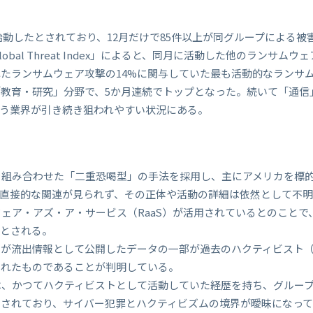
ろから始動したとされており、12月だけで85件以上が同グループによる
lobal Threat Index」によると、同月に活動した他のランサムウ
たランサムウェア攻撃の14%に関与していた最も活動的なランサ
教育・研究」分野で、5か月連続でトップとなった。続いて「通信
う業界が引き続き狙われやすい状況にある。
号化を組み合わせた「二重恐喝型」の手法を採用し、主にアメリカを標
直接的な関連が見られず、その正体や活動の詳細は依然として不明
ムウェア・アズ・ア・サービス（RaaS）が活用されているとのことで
徴とされる。
kSecが流出情報として公開したデータの一部が過去のハクティビス
されたものであることが判明している。
一部は、かつてハクティビストとして活動していた経歴を持ち、グルー
とされており、サイバー犯罪とハクティビズムの境界が曖昧になっ