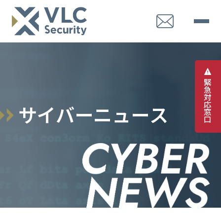
緊
急
対
応
サ
イ
バ
ー
ニ
ュ
ー
ス
窓
口