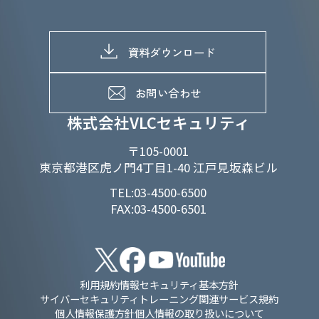
株主総会関係
マテリアリティへの取り組み
採用情報トップ
株式情報
SDGs推進体制
募集職種一覧
電子公告
D&Iの取り組み
メッセージ
資料ダウンロード
よくあるご質問
メンバーインタビュー
データで知るVLCセキュリティ
お問い合わせ
福利厚生
株式会社VLCセキュリティ
〒105-0001
東京都港区虎ノ門4丁目1-40 江戸見坂森ビル
TEL:03-4500-6500
FAX:03-4500-6501
利用規約
情報セキュリティ基本方針
サイバーセキュリティトレーニング関連サービス規約
個人情報保護方針
個人情報の取り扱いについて