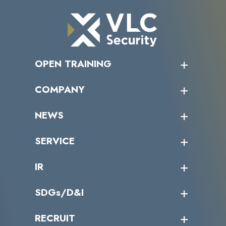
OPEN TRAINING
オープントレーニング一覧
COMPANY
受講者の声
企業情報トップ
NEWS
トップメッセージ
沿革
ニュース・リリース
SERVICE
ミッション／ビジョン
サイバーニュース
会社概要
コラム
課題からサービスを探す
IR
パートナー企業一覧
カテゴリー別サービス一覧
役員一覧
導入実績
IR情報トップ
SDGs/D&I
IRカレンダー
IRニュース
SDGs/D&Iトップ
RECRUIT
IRライブラリー
当グループのマテリアリティ