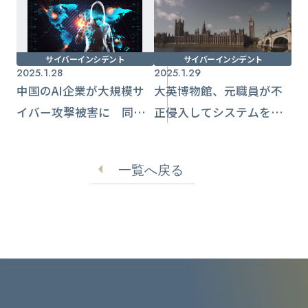
サイバーインシデント
サイバーインシデント
2025.1.28
2025.1.29
中国のAI企業が大規模サ
大英博物館、元職員が不
イバー攻撃被害に 同日
正侵入してシステムを停
AI関連株価下落も関係か
止 展示の閉鎖や返金対
【DeepSeek】
応も発生
一覧へ戻る