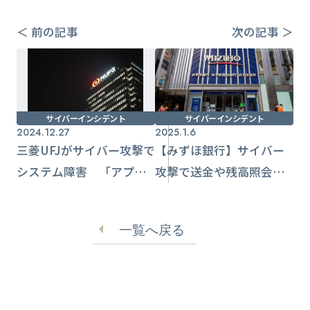
＜ 前の記事
次の記事 ＞
サイバーインシデント
サイバーインシデント
2024.12.27
2025.1.6
三菱UFJがサイバー攻撃で
【みずほ銀行】サイバー
システム障害 「アプリ
攻撃で送金や残高照会な
つながらない」SNS投稿
どサービス利用不可能な
相次ぐ
事態に
一覧へ戻る