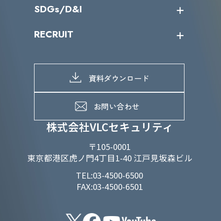
IR情報トップ
SDGs/D&I
IRカレンダー
IRニュース
SDGs/D&Iトップ
RECRUIT
IRライブラリー
当グループのマテリアリティ
株主総会関係
マテリアリティへの取り組み
採用情報トップ
株式情報
SDGs推進体制
募集職種一覧
電子公告
D&Iの取り組み
メッセージ
資料ダウンロード
よくあるご質問
メンバーインタビュー
データで知るVLCセキュリティ
お問い合わせ
福利厚生
株式会社VLCセキュリティ
〒105-0001
東京都港区虎ノ門4丁目1-40 江戸見坂森ビル
TEL:03-4500-6500
FAX:03-4500-6501