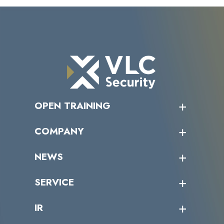
OPEN TRAINING
オープントレーニング一覧
COMPANY
受講者の声
企業情報トップ
NEWS
トップメッセージ
沿革
ニュース・リリース
SERVICE
ミッション／ビジョン
サイバーニュース
会社概要
コラム
課題からサービスを探す
IR
パートナー企業一覧
カテゴリー別サービス一覧
役員一覧
導入実績