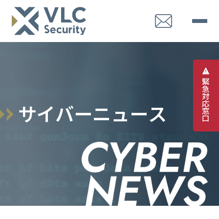
緊
急
対
応
サ
イ
バ
ー
ニ
ュ
ー
ス
窓
口