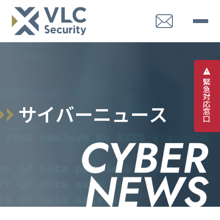
緊
急
対
応
サ
イ
バ
ー
ニ
ュ
ー
ス
窓
口