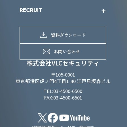
IRニュース
SDGs/D&Iトップ
RECRUIT
IRライブラリー
当グループのマテリアリティ
株主総会関係
マテリアリティへの取り組み
採用情報トップ
株式情報
SDGs推進体制
募集職種一覧
電子公告
D&Iの取り組み
メッセージ
資料ダウンロード
よくあるご質問
メンバーインタビュー
データで知るVLCセキュリティ
お問い合わせ
福利厚生
株式会社VLCセキュリティ
〒105-0001
東京都港区虎ノ門4丁目1-40 江戸見坂森ビル
TEL:03-4500-6500
FAX:03-4500-6501