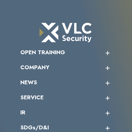
OPEN TRAINING
オープントレーニング一覧
COMPANY
受講者の声
企業情報トップ
NEWS
トップメッセージ
沿革
ニュース・リリース
SERVICE
ミッション／ビジョン
サイバーニュース
会社概要
コラム
課題からサービスを探す
IR
パートナー企業一覧
カテゴリー別サービス一覧
役員一覧
導入実績
IR情報トップ
SDGs/D&I
IRカレンダー