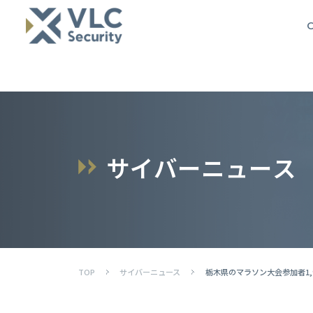
O
サ
イ
バ
ー
ニ
ュ
ー
ス
TOP
サイバーニュース
栃木県のマラソン大会参加者1,