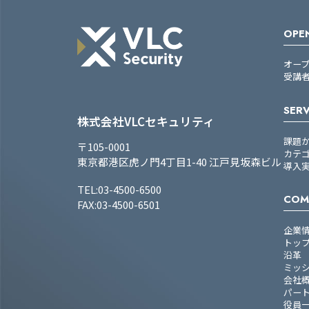
OPEN
オー
受講
SERV
株式会社VLCセキュリティ
課題
〒105-0001
カテ
東京都港区虎ノ門4丁目1-40 江戸見坂森ビル
導入
TEL:03-4500-6500
COM
FAX:03-4500-6501
企業
トッ
沿革
ミッ
会社
パー
役員