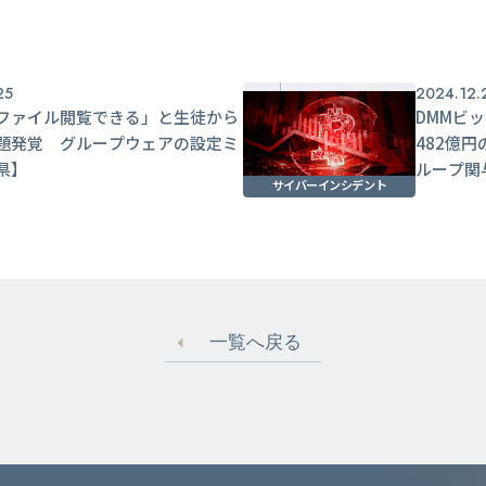
25
2024.12.
ファイル閲覧できる」と生徒から
DMMビ
題発覚 グループウェアの設定ミ
482億
県】
ループ関
サイバーインシデント
一覧へ戻る