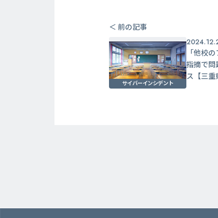
＜ 前の記事
2024.12.
「他校の
指摘で問
ス【三重
サイバーインシデント