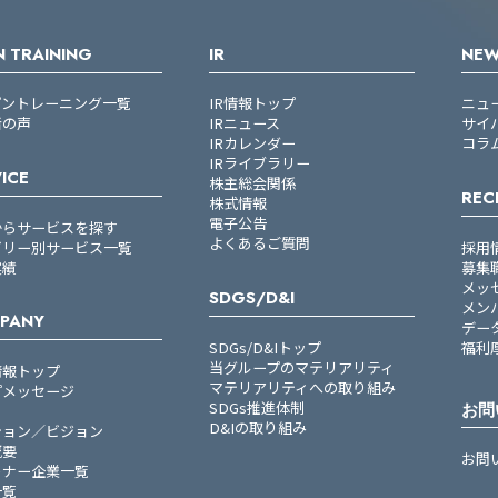
 TRAINING
IR
NE
プントレーニング一覧
IR情報トップ
ニュ
者の声
IRニュース
サイ
IRカレンダー
コラ
IRライブラリー
ICE
株主総会関係
REC
株式情報
電子公告
からサービスを探す
よくあるご質問
ゴリー別サービス一覧
採用
実績
募集
メッ
SDGS/D&I
メン
PANY
デー
SDGs/D&Iトップ
福利
当グループのマテリアリティ
情報トップ
マテリアリティへの取り組み
プメッセージ
SDGs推進体制
お問
D&Iの取り組み
ション／ビジョン
概要
お問
トナー企業一覧
一覧