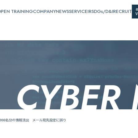
PEN TRAINING
COMPANY
NEWS
SERVICE
IR
SDGs/D&I
RECRUIT
998名分の情報流出 メール宛先設定に誤り