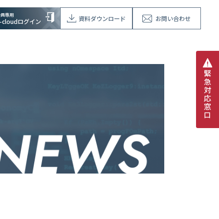
会員専用
資料ダウンロード
お問い合わせ
V-cloudログイン
緊
急
対
応
窓
口