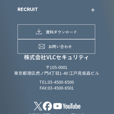
IRニュース
SDGs/D&Iトップ
RECRUIT
IRライブラリー
当グループのマテリアリティ
株主総会関係
マテリアリティへの取り組み
採用情報トップ
株式情報
SDGs推進体制
募集職種一覧
電子公告
D&Iの取り組み
メッセージ
資料ダウンロード
よくあるご質問
メンバーインタビュー
データで知るVLCセキュリティ
お問い合わせ
福利厚生
株式会社VLCセキュリティ
〒105-0001
東京都港区虎ノ門4丁目1-40 江戸見坂森ビル
TEL:03-4500-6500
FAX:03-4500-6501