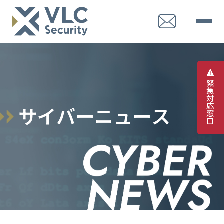
緊
急
対
応
サ
イ
バ
ー
ニ
ュ
ー
ス
窓
口