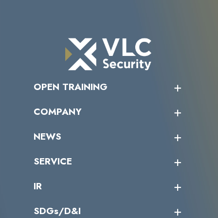
OPEN TRAINING
オープントレーニング一覧
COMPANY
受講者の声
企業情報トップ
NEWS
トップメッセージ
沿革
ニュース・リリース
SERVICE
ミッション／ビジョン
サイバーニュース
会社概要
コラム
課題からサービスを探す
IR
パートナー企業一覧
カテゴリー別サービス一覧
役員一覧
導入実績
IR情報トップ
SDGs/D&I
IRカレンダー