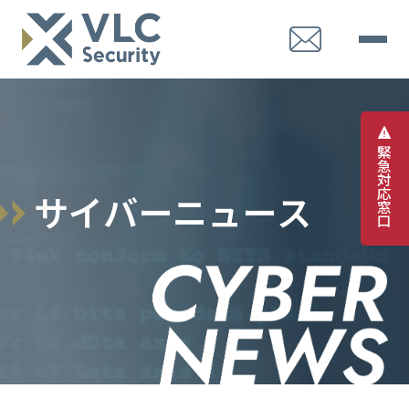
緊
急
対
応
サ
イ
バ
ー
ニ
ュ
ー
ス
窓
口