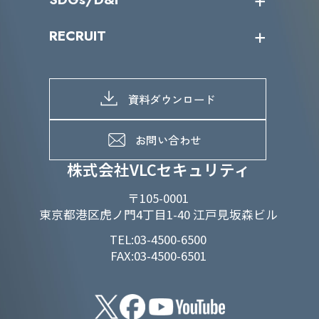
IRカレンダー
IRニュース
SDGs/D&Iトップ
RECRUIT
IRライブラリー
当グループのマテリアリティ
株主総会関係
マテリアリティへの取り組み
採用情報トップ
株式情報
SDGs推進体制
募集職種一覧
電子公告
D&Iの取り組み
メッセージ
資料ダウンロード
よくあるご質問
メンバーインタビュー
データで知るVLCセキュリティ
お問い合わせ
福利厚生
株式会社VLCセキュリティ
〒105-0001
東京都港区虎ノ門4丁目1-40 江戸見坂森ビル
TEL:03-4500-6500
FAX:03-4500-6501