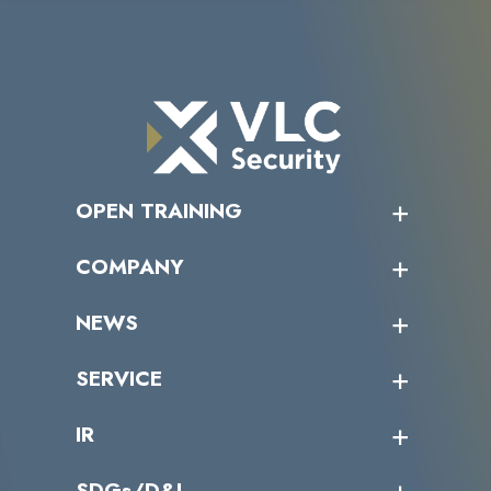
OPEN TRAINING
オープントレーニング一覧
COMPANY
受講者の声
企業情報トップ
NEWS
トップメッセージ
沿革
ニュース・リリース
SERVICE
ミッション／ビジョン
サイバーニュース
会社概要
コラム
課題からサービスを探す
IR
パートナー企業一覧
カテゴリー別サービス一覧
役員一覧
導入実績
IR情報トップ
SDGs/D&I