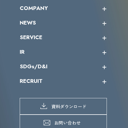
オープントレーニング一覧
COMPANY
受講者の声
企業情報トップ
NEWS
トップメッセージ
沿革
ニュース・リリース
SERVICE
ミッション／ビジョン
サイバーニュース
会社概要
コラム
課題からサービスを探す
IR
パートナー企業一覧
カテゴリー別サービス一覧
役員一覧
導入実績
IR情報トップ
SDGs/D&I
IRカレンダー
IRニュース
SDGs/D&Iトップ
RECRUIT
IRライブラリー
当グループのマテリアリティ
株主総会関係
マテリアリティへの取り組み
採用情報トップ
株式情報
SDGs推進体制
募集職種一覧
電子公告
D&Iの取り組み
メッセージ
資料ダウンロード
よくあるご質問
メンバーインタビュー
データで知るVLCセキュリティ
お問い合わせ
福利厚生