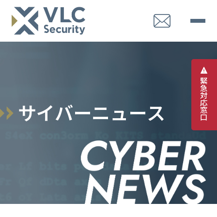
緊
急
対
応
サ
イ
バ
ー
ニ
ュ
ー
ス
窓
口