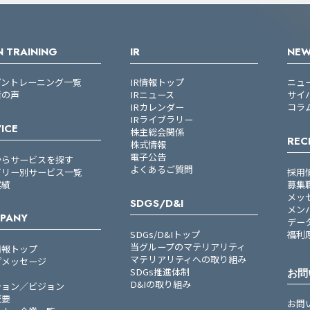
 TRAINING
IR
NE
プントレーニング一覧
IR情報トップ
ニュ
者の声
IRニュース
サイ
IRカレンダー
コラ
IRライブラリー
ICE
株主総会関係
REC
株式情報
電子公告
からサービスを探す
よくあるご質問
ゴリー別サービス一覧
採用
実績
募集
メッ
SDGS/D&I
メン
PANY
デー
SDGs/D&Iトップ
福利
当グループのマテリアリティ
情報トップ
マテリアリティへの取り組み
プメッセージ
SDGs推進体制
お問
D&Iの取り組み
ション／ビジョン
概要
お問