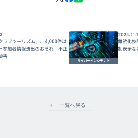
13
2024.11.
クラブツーリズム」、4,000件以
難読化技
ー参加者情報流出のおそれ 不正
制表示な
ス被害
サイバーインシデント
一覧へ戻る