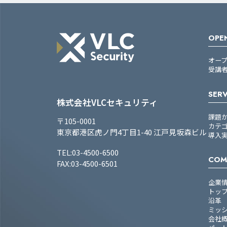
OPEN
オー
受講
SERV
株式会社VLCセキュリティ
課題
〒105-0001
カテ
東京都港区虎ノ門4丁目1-40 江戸見坂森ビル
導入
TEL:03-4500-6500
COM
FAX:03-4500-6501
企業
トッ
沿革
ミッ
会社