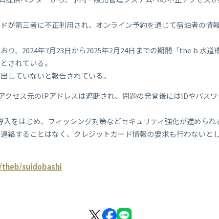
ードが第三者に不正利用され、オンライン予約を通じて宿泊者の情
、2024年7月23日から2025年2月24日までの期間「the b 
象とされている。
流出していないと報告されている。
不正アクセス元のIPアドレスは遮断され、問題の発覚後にはIDやパ
導入をはじめ、フィッシング対策などセキュリティ強化が進められ
接連絡することはなく、クレジットカード情報の要求も行わないと
/theb/suidobashi