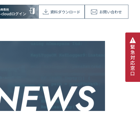
会員専用
資料ダウンロード
お問い合わせ
V-cloudログイン
緊
急
対
応
窓
口