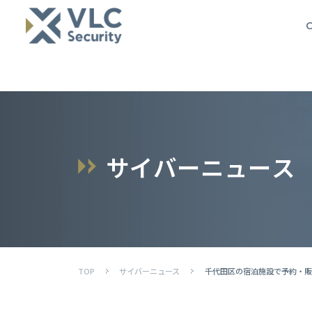
O
サ
イ
バ
ー
ニ
ュ
ー
ス
TOP
サイバーニュース
千代田区の宿泊施設で予約・販