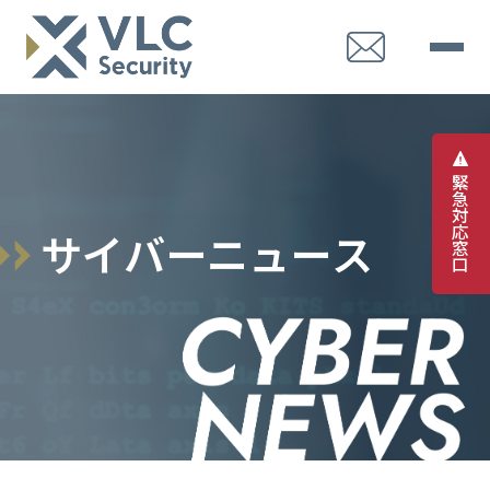
緊
急
対
応
サ
イ
バ
ー
ニ
ュ
ー
ス
窓
口