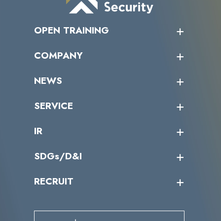
OPEN TRAINING
オープントレーニング一覧
COMPANY
受講者の声
企業情報トップ
NEWS
トップメッセージ
沿革
ニュース・リリース
SERVICE
ミッション／ビジョン
サイバーニュース
会社概要
コラム
課題からサービスを探す
IR
パートナー企業一覧
カテゴリー別サービス一覧
役員一覧
導入実績
IR情報トップ
SDGs/D&I
IRカレンダー
IRニュース
SDGs/D&Iトップ
RECRUIT
IRライブラリー
当グループのマテリアリティ
株主総会関係
マテリアリティへの取り組み
採用情報トップ
株式情報
SDGs推進体制
募集職種一覧
電子公告
D&Iの取り組み