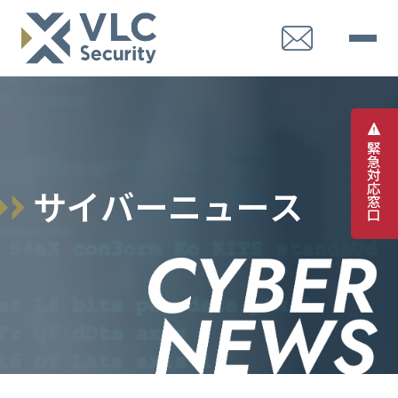
緊
急
対
応
サ
イ
バ
ー
ニ
ュ
ー
ス
窓
口