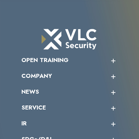
OPEN TRAINING
オープントレーニング一覧
COMPANY
受講者の声
企業情報トップ
NEWS
トップメッセージ
沿革
ニュース・リリース
SERVICE
ミッション／ビジョン
サイバーニュース
会社概要
コラム
課題からサービスを探す
IR
パートナー企業一覧
カテゴリー別サービス一覧
役員一覧
導入実績
IR情報トップ