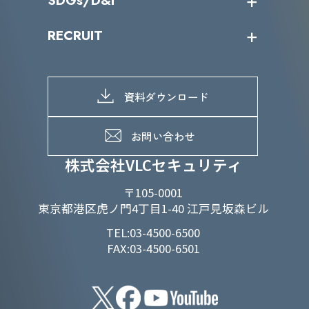
SDGs/D&I
IRカレンダー
IRニュース
SDGs/D&Iトップ
RECRUIT
IRライブラリー
当グループのマテリアリティ
株主総会関係
マテリアリティへの取り組み
採用情報トップ
株式情報
SDGs推進体制
募集職種一覧
電子公告
D&Iの取り組み
メッセージ
資料ダウンロード
よくあるご質問
メンバーインタビュー
データで知るVLCセキュリティ
お問い合わせ
福利厚生
株式会社VLCセキュリティ
〒105-0001
東京都港区虎ノ門4丁目1-40 江戸見坂森ビル
TEL:03-4500-6500
FAX:03-4500-6501