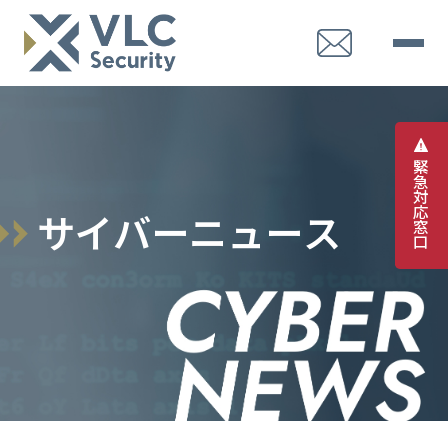
緊
急
対
応
サ
イ
バ
ー
ニ
ュ
ー
ス
窓
口