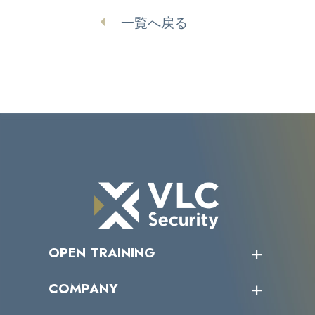
類、契約書など【ニデッ
崎文化放送】
一覧へ戻る
クプレシジョン】
OPEN TRAINING
オープントレーニング一覧
COMPANY
受講者の声
企業情報トップ