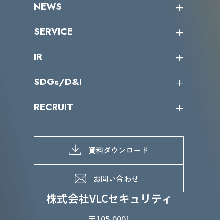
NEWS
トップメッセージ
沿革
ニュース・リリース
SERVICE
ミッション／ビジョン
サイバーニュース
会社概要
コラム
課題からサービスを探す
IR
パートナー企業一覧
カテゴリー別サービス一覧
役員一覧
導入実績
IR情報トップ
SDGs/D&I
IRカレンダー
IRニュース
SDGs/D&Iトップ
RECRUIT
IRライブラリー
当グループのマテリアリティ
株主総会関係
マテリアリティへの取り組み
採用情報トップ
株式情報
SDGs推進体制
募集職種一覧
電子公告
D&Iの取り組み
メッセージ
資料ダウンロード
よくあるご質問
メンバーインタビュー
データで知るVLCセキュリティ
お問い合わせ
福利厚生
株式会社VLCセキュリティ
〒105-0001