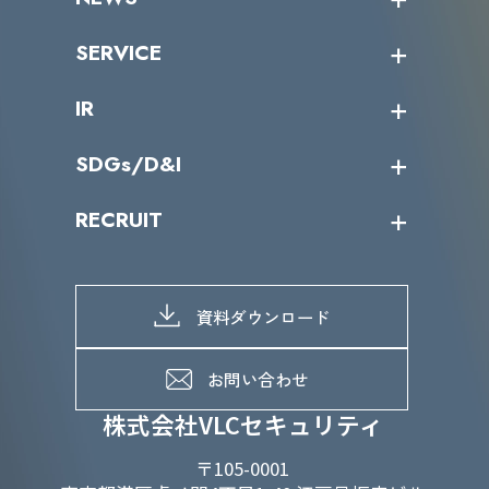
トップメッセージ
沿革
ニュース・リリース
SERVICE
ミッション／ビジョン
サイバーニュース
会社概要
コラム
課題からサービスを探す
IR
パートナー企業一覧
カテゴリー別サービス一覧
役員一覧
導入実績
IR情報トップ
SDGs/D&I
IRカレンダー
IRニュース
SDGs/D&Iトップ
RECRUIT
IRライブラリー
当グループのマテリアリティ
株主総会関係
マテリアリティへの取り組み
採用情報トップ
株式情報
SDGs推進体制
募集職種一覧
電子公告
D&Iの取り組み
メッセージ
資料ダウンロード
よくあるご質問
メンバーインタビュー
データで知るVLCセキュリティ
お問い合わせ
福利厚生
株式会社VLCセキュリティ
〒105-0001