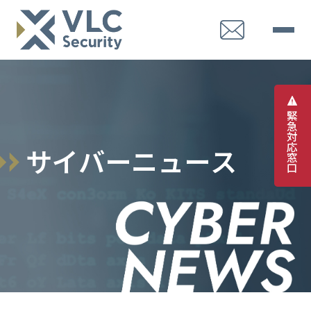
緊
急
対
応
サ
イ
バ
ー
ニ
ュ
ー
ス
窓
口