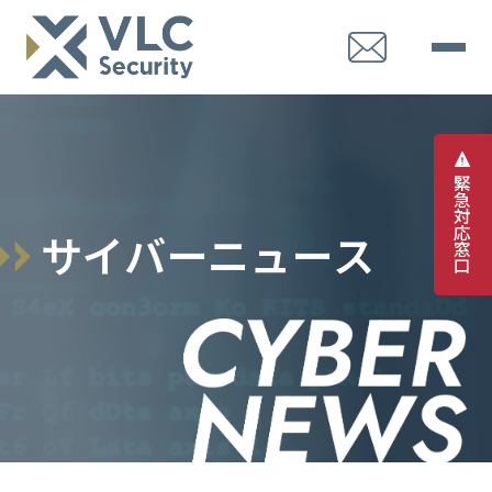
緊
急
対
応
サ
イ
バ
ー
ニ
ュ
ー
ス
窓
口