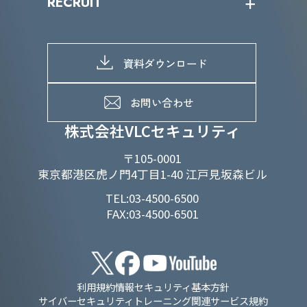
RECRUIT
IRライブラリー
当グループのマテリアリティ
株主総会関係
マテリアリティへの取り組み
採用情報トップ
株式情報
SDGs推進体制
募集職種一覧
電子公告
D&Iの取り組み
メッセージ
資料ダウンロード
よくあるご質問
メンバーインタビュー
データで知るVLCセキュリティ
お問い合わせ
福利厚生
株式会社VLCセキュリティ
〒105-0001
東京都港区虎ノ門4丁目1-40 江戸見坂森ビル
TEL:03-4500-6500
FAX:03-4500-6501
利用規約
情報セキュリティ基本方針
サイバーセキュリティトレーニング関連サービス規約