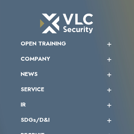
OPEN TRAINING
オープントレーニング一覧
COMPANY
受講者の声
企業情報トップ
NEWS
トップメッセージ
沿革
ニュース・リリース
SERVICE
ミッション／ビジョン
サイバーニュース
会社概要
コラム
課題からサービスを探す
IR
パートナー企業一覧
カテゴリー別サービス一覧
役員一覧
導入実績
IR情報トップ
SDGs/D&I
IRカレンダー
IRニュース
SDGs/D&Iトップ