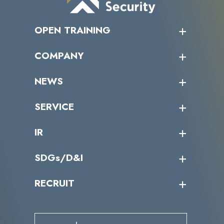
OPEN TRAINING
オープントレーニング一覧
COMPANY
受講者の声
企業情報トップ
NEWS
トップメッセージ
沿革
ニュース・リリース
SERVICE
ミッション／ビジョン
サイバーニュース
会社概要
コラム
課題からサービスを探す
IR
パートナー企業一覧
カテゴリー別サービス一覧
役員一覧
導入実績
IR情報トップ
SDGs/D&I
IRカレンダー
IRニュース
SDGs/D&Iトップ
RECRUIT
IRライブラリー
当グループのマテリアリティ
株主総会関係
マテリアリティへの取り組み
採用情報トップ
株式情報
SDGs推進体制
募集職種一覧
電子公告
D&Iの取り組み