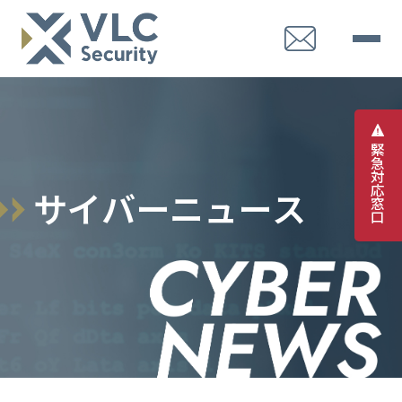
緊
急
対
応
サ
イ
バ
ー
ニ
ュ
ー
ス
窓
口