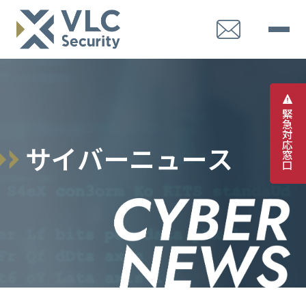
緊
急
対
応
サ
イ
バ
ー
ニ
ュ
ー
ス
窓
口