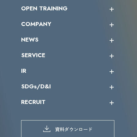
OPEN TRAINING
オープントレーニング一覧
COMPANY
受講者の声
企業情報トップ
NEWS
トップメッセージ
沿革
ニュース・リリース
SERVICE
ミッション／ビジョン
サイバーニュース
会社概要
コラム
課題からサービスを探す
IR
パートナー企業一覧
カテゴリー別サービス一覧
役員一覧
導入実績
IR情報トップ
SDGs/D&I
IRカレンダー
IRニュース
SDGs/D&Iトップ
RECRUIT
IRライブラリー
当グループのマテリアリティ
株主総会関係
マテリアリティへの取り組み
採用情報トップ
株式情報
SDGs推進体制
募集職種一覧
電子公告
D&Iの取り組み
メッセージ
資料ダウンロード
よくあるご質問
メンバーインタビュー