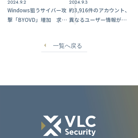
2024.9.2
2024.9.3
Windows狙うサイバー攻
約3,916件のアカウント、
撃「BYOVD」増加 求め
異なるユーザー情報が表
られる脆弱性対策
示される事態 クラウド
ファンディング型サービ
一覧へ戻る
ス