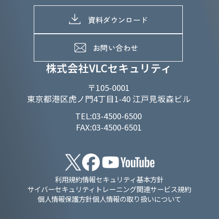
株式情報
SDGs推進体制
募集職種一覧
電子公告
D&Iの取り組み
メッセージ
資料ダウンロード
よくあるご質問
メンバーインタビュー
データで知るVLCセキュリティ
お問い合わせ
福利厚生
株式会社VLCセキュリティ
〒105-0001
東京都港区虎ノ門4丁目1-40 江戸見坂森ビル
TEL:03-4500-6500
FAX:03-4500-6501
利用規約
情報セキュリティ基本方針
サイバーセキュリティトレーニング関連サービス規約
個人情報保護方針
個人情報の取り扱いについて