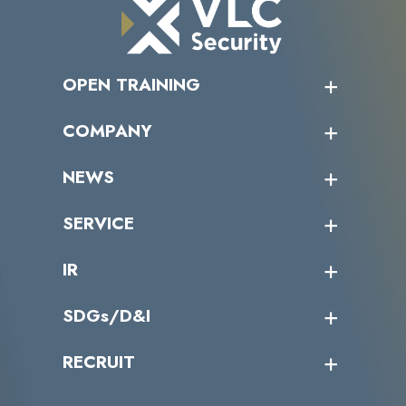
OPEN TRAINING
オープントレーニング一覧
COMPANY
受講者の声
企業情報トップ
NEWS
トップメッセージ
沿革
ニュース・リリース
SERVICE
ミッション／ビジョン
サイバーニュース
会社概要
コラム
課題からサービスを探す
IR
パートナー企業一覧
カテゴリー別サービス一覧
役員一覧
導入実績
IR情報トップ
SDGs/D&I
IRカレンダー
IRニュース
SDGs/D&Iトップ
RECRUIT
IRライブラリー
当グループのマテリアリティ
株主総会関係
マテリアリティへの取り組み
採用情報トップ