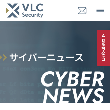
緊
急
対
応
サ
イ
バ
ー
ニ
ュ
ー
ス
窓
口