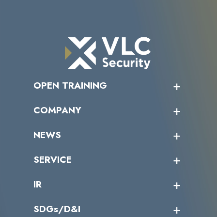
OPEN TRAINING
オープントレーニング一覧
COMPANY
受講者の声
企業情報トップ
NEWS
トップメッセージ
沿革
ニュース・リリース
SERVICE
ミッション／ビジョン
サイバーニュース
会社概要
コラム
課題からサービスを探す
IR
パートナー企業一覧
カテゴリー別サービス一覧
役員一覧
導入実績
IR情報トップ
SDGs/D&I
IRカレンダー