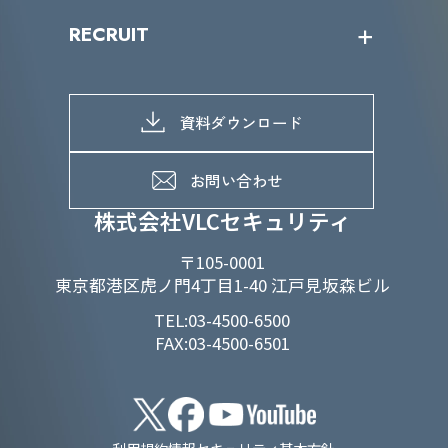
IRニュース
SDGs/D&Iトップ
RECRUIT
IRライブラリー
当グループのマテリアリティ
株主総会関係
マテリアリティへの取り組み
採用情報トップ
株式情報
SDGs推進体制
募集職種一覧
電子公告
D&Iの取り組み
メッセージ
資料ダウンロード
よくあるご質問
メンバーインタビュー
データで知るVLCセキュリティ
お問い合わせ
福利厚生
株式会社VLCセキュリティ
〒105-0001
東京都港区虎ノ門4丁目1-40 江戸見坂森ビル
TEL:03-4500-6500
FAX:03-4500-6501