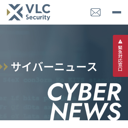
緊
急
対
応
サ
イ
バ
ー
ニ
ュ
ー
ス
窓
口