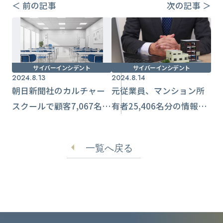
＜ 前の記事
次の記事 ＞
サイバーインシデント
サイバーインシデント
2024.8.13
2024.8.14
朝日新聞社のカルチャー
元従業員、マンション所
スクールで顧客7,067名分
有者25,406名分の情報持
情報流出 メール送信時
ち出し 転職後にDM送信
のミス
に利用【東急リバブル】
一覧へ戻る