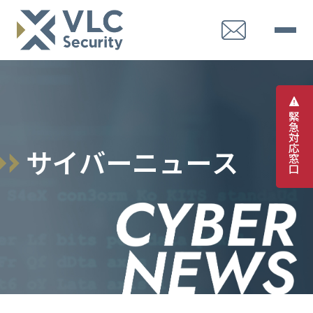
緊
急
対
応
サ
イ
バ
ー
ニ
ュ
ー
ス
窓
口