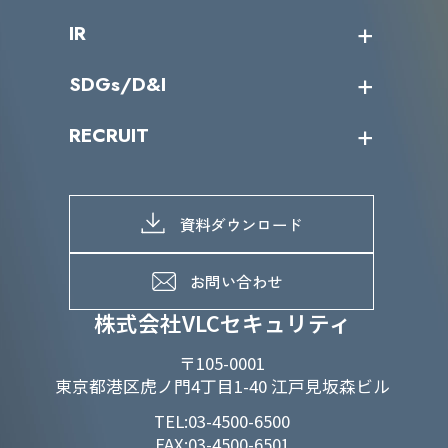
会社概要
コラム
課題からサービスを探す
IR
パートナー企業一覧
カテゴリー別サービス一覧
役員一覧
導入実績
IR情報トップ
SDGs/D&I
IRカレンダー
IRニュース
SDGs/D&Iトップ
RECRUIT
IRライブラリー
当グループのマテリアリティ
株主総会関係
マテリアリティへの取り組み
採用情報トップ
株式情報
SDGs推進体制
募集職種一覧
電子公告
D&Iの取り組み
メッセージ
資料ダウンロード
よくあるご質問
メンバーインタビュー
データで知るVLCセキュリティ
お問い合わせ
福利厚生
株式会社VLCセキュリティ
〒105-0001
東京都港区虎ノ門4丁目1-40 江戸見坂森ビル
TEL:03-4500-6500
FAX:03-4500-6501