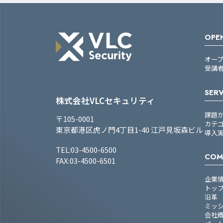
OPEN
オー
受講
SERV
株式会社VLCセキュリティ
課題
〒105-0001
カテ
東京都港区虎ノ門4丁目1-40 江戸見坂森ビル
導入
TEL:03-4500-6500
COM
FAX:03-4500-6501
企業
トッ
沿革
ミッ
会社