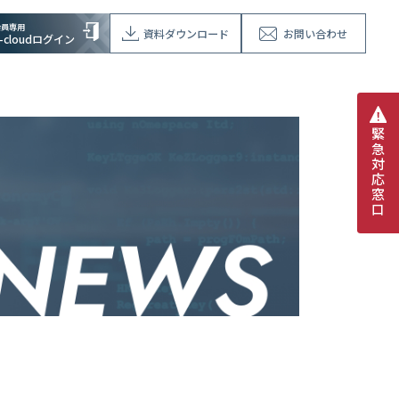
会員専用
資料ダウンロード
お問い合わせ
V-cloudログイン
緊
急
対
応
窓
口