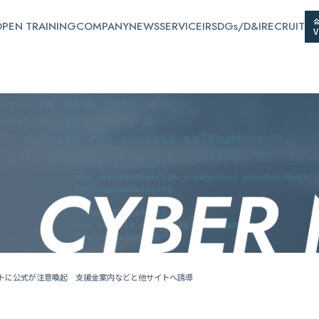
PEN TRAINING
COMPANY
NEWS
SERVICE
IR
SDGs/D&I
RECRUIT
トに公式が注意喚起 支援金案内などと他サイトへ誘導