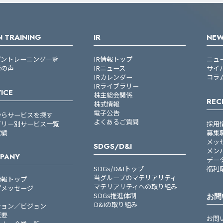
 TRAINING
IR
NE
プントレーニング一覧
IR情報トップ
ニュ
者の声
IRニュース
サイ
IRカレンダー
コラ
IRライブラリー
ICE
株主総会関係
REC
株式情報
電子公告
からサービスを探す
よくあるご質問
ゴリー別サービス一覧
採用
実績
募集
メッ
SDGS/D&I
メン
PANY
デー
SDGs/D&Iトップ
福利
当グループのマテリアリティ
情報トップ
マテリアリティへの取り組み
プメッセージ
SDGs推進体制
お問
D&Iの取り組み
ション／ビジョン
概要
お問