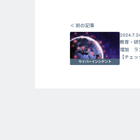
＜ 前の記事
2024.7.2
教育・研
増加 ラ
【チェッ
サイバーインシデント