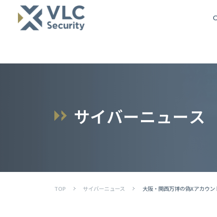
O
サ
イ
バ
ー
ニ
ュ
ー
ス
TOP
サイバーニュース
大阪・関西万博の偽Xアカウン