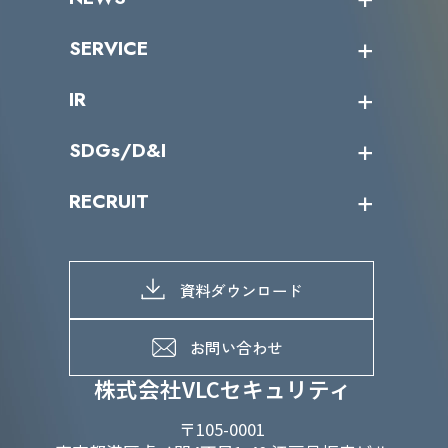
トップメッセージ
沿革
ニュース・リリース
SERVICE
ミッション／ビジョン
サイバーニュース
会社概要
コラム
課題からサービスを探す
IR
パートナー企業一覧
カテゴリー別サービス一覧
役員一覧
導入実績
IR情報トップ
SDGs/D&I
IRカレンダー
IRニュース
SDGs/D&Iトップ
RECRUIT
IRライブラリー
当グループのマテリアリティ
株主総会関係
マテリアリティへの取り組み
採用情報トップ
株式情報
SDGs推進体制
募集職種一覧
電子公告
D&Iの取り組み
メッセージ
資料ダウンロード
よくあるご質問
メンバーインタビュー
データで知るVLCセキュリティ
お問い合わせ
福利厚生
株式会社VLCセキュリティ
〒105-0001