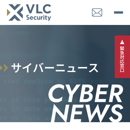
緊
急
対
応
サ
イ
バ
ー
ニ
ュ
ー
ス
窓
口