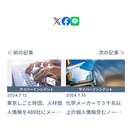
＜ 前の記事
次の記事 ＞
サイバーインシデント
サイバーインシデント
2024.7.12
2024.7.16
東京しごと財団、人材個
化学メーカーで３千名以
人情報を488社にメール誤
上の個人情報含むノート
送信し流出
PC紛失【ラサ工業】