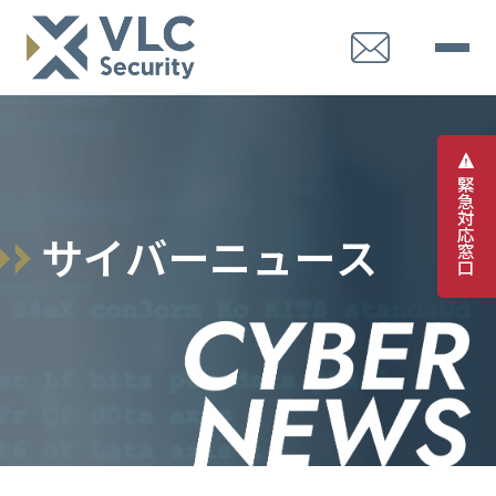
緊
急
対
応
サ
イ
バ
ー
ニ
ュ
ー
ス
窓
口