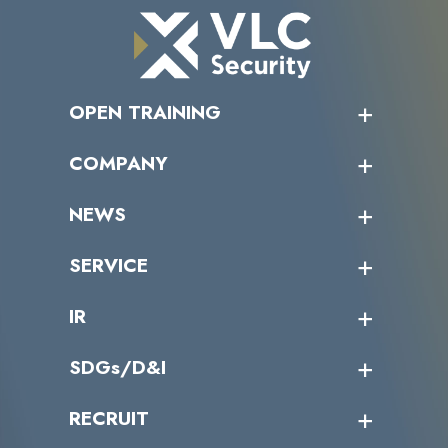
OPEN TRAINING
オープントレーニング一覧
COMPANY
受講者の声
企業情報トップ
NEWS
トップメッセージ
沿革
ニュース・リリース
SERVICE
ミッション／ビジョン
サイバーニュース
会社概要
コラム
課題からサービスを探す
IR
パートナー企業一覧
カテゴリー別サービス一覧
役員一覧
導入実績
IR情報トップ
SDGs/D&I
IRカレンダー
IRニュース
SDGs/D&Iトップ
RECRUIT
IRライブラリー
当グループのマテリアリティ
株主総会関係