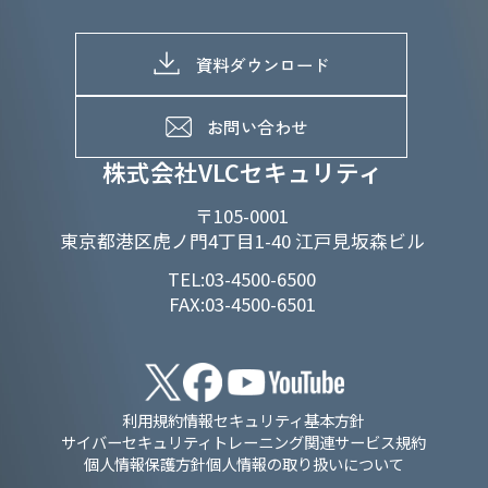
マテリアリティへの取り組み
採用情報トップ
株式情報
SDGs推進体制
募集職種一覧
電子公告
D&Iの取り組み
メッセージ
資料ダウンロード
よくあるご質問
メンバーインタビュー
データで知るVLCセキュリティ
お問い合わせ
福利厚生
株式会社VLCセキュリティ
〒105-0001
東京都港区虎ノ門4丁目1-40 江戸見坂森ビル
TEL:03-4500-6500
FAX:03-4500-6501
利用規約
情報セキュリティ基本方針
サイバーセキュリティトレーニング関連サービス規約
個人情報保護方針
個人情報の取り扱いについて