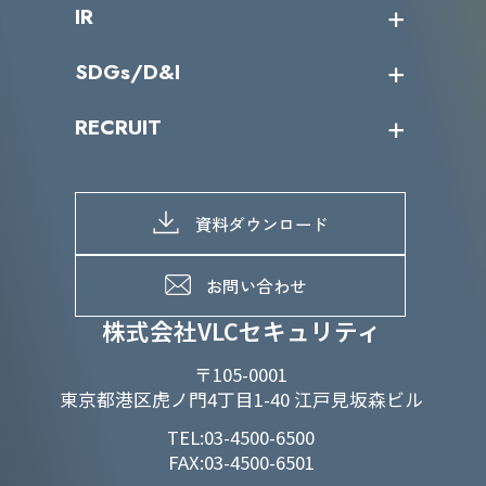
課題からサービスを探す
IR
パートナー企業一覧
カテゴリー別サービス一覧
役員一覧
導入実績
IR情報トップ
SDGs/D&I
IRカレンダー
IRニュース
SDGs/D&Iトップ
RECRUIT
IRライブラリー
当グループのマテリアリティ
株主総会関係
マテリアリティへの取り組み
採用情報トップ
株式情報
SDGs推進体制
募集職種一覧
電子公告
D&Iの取り組み
メッセージ
資料ダウンロード
よくあるご質問
メンバーインタビュー
データで知るVLCセキュリティ
お問い合わせ
福利厚生
株式会社VLCセキュリティ
〒105-0001
東京都港区虎ノ門4丁目1-40 江戸見坂森ビル
TEL:03-4500-6500
FAX:03-4500-6501