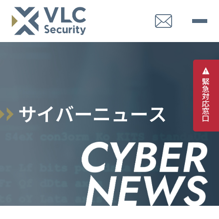
緊
急
対
応
サ
イ
バ
ー
ニ
ュ
ー
ス
窓
口