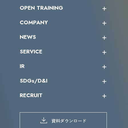
OPEN TRAINING
オープントレーニング一覧
COMPANY
受講者の声
企業情報トップ
NEWS
トップメッセージ
沿革
ニュース・リリース
SERVICE
ミッション／ビジョン
サイバーニュース
会社概要
コラム
課題からサービスを探す
IR
パートナー企業一覧
カテゴリー別サービス一覧
役員一覧
導入実績
IR情報トップ
SDGs/D&I
IRカレンダー
IRニュース
SDGs/D&Iトップ
RECRUIT
IRライブラリー
当グループのマテリアリティ
株主総会関係
マテリアリティへの取り組み
採用情報トップ
株式情報
SDGs推進体制
募集職種一覧
電子公告
D&Iの取り組み
メッセージ
資料ダウンロード
よくあるご質問
メンバーインタビュー