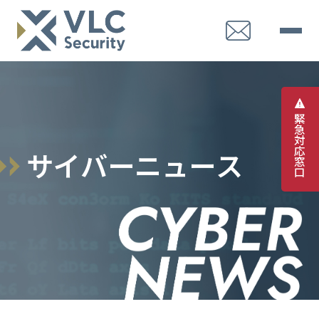
緊
急
対
応
サ
イ
バ
ー
ニ
ュ
ー
ス
窓
口