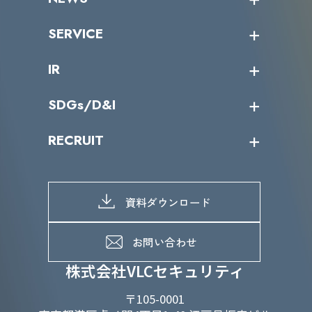
トップメッセージ
沿革
ニュース・リリース
SERVICE
ミッション／ビジョン
サイバーニュース
会社概要
コラム
課題からサービスを探す
IR
パートナー企業一覧
カテゴリー別サービス一覧
役員一覧
導入実績
IR情報トップ
SDGs/D&I
IRカレンダー
IRニュース
SDGs/D&Iトップ
RECRUIT
IRライブラリー
当グループのマテリアリティ
株主総会関係
マテリアリティへの取り組み
採用情報トップ
株式情報
SDGs推進体制
募集職種一覧
電子公告
D&Iの取り組み
メッセージ
資料ダウンロード
よくあるご質問
メンバーインタビュー
データで知るVLCセキュリティ
お問い合わせ
福利厚生
株式会社VLCセキュリティ
〒105-0001