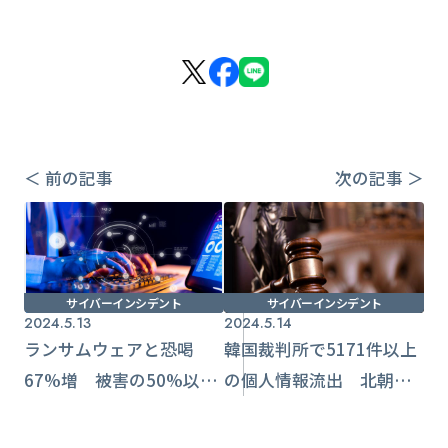
＜ 前の記事
次の記事 ＞
サイバーインシデント
サイバーインシデント
2024.5.13
2024.5.14
ランサムウェアと恐喝
韓国裁判所で5171件以上
67%増 被害の50%以上
の個人情報流出 北朝鮮
が従業員数200名未満の中
ハッカー集団2年以上にわ
小企業【NTT調査】
たり侵入