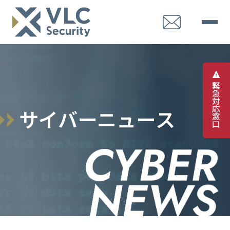
緊
急
対
応
サ
イ
バ
ー
ニ
ュ
ー
ス
窓
口