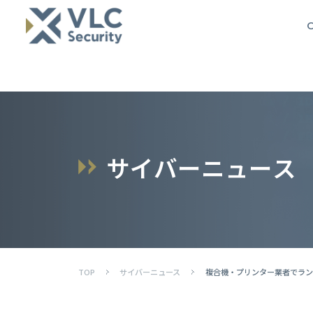
O
サ
イ
バ
ー
ニ
ュ
ー
ス
TOP
サイバーニュース
複合機・プリンター業者でラン