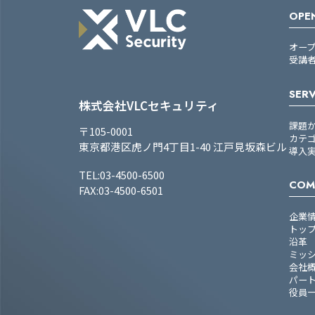
OPEN
オー
受講
SERV
株式会社VLCセキュリティ
課題
〒105-0001
カテ
東京都港区虎ノ門4丁目1-40 江戸見坂森ビル
導入
TEL:03-4500-6500
COM
FAX:03-4500-6501
企業
トッ
沿革
ミッ
会社
パー
役員