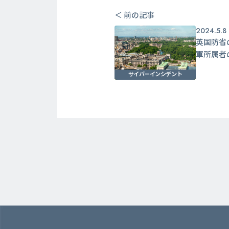
＜ 前の記事
2024.5.8
英国防省
軍所属者
サイバーインシデント