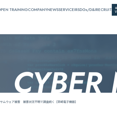
PEN TRAINING
COMPANY
NEWS
SERVICE
IR
SDGs/D&I
RECRUIT
サムウェア被害 被害状況不明で調査続く【宮崎電子機器】