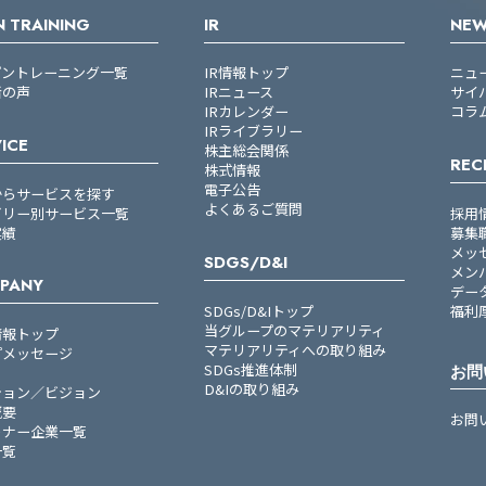
 TRAINING
IR
NE
プントレーニング一覧
IR情報トップ
ニュ
者の声
IRニュース
サイ
IRカレンダー
コラ
IRライブラリー
ICE
株主総会関係
REC
株式情報
電子公告
からサービスを探す
よくあるご質問
ゴリー別サービス一覧
採用
実績
募集
メッ
SDGS/D&I
メン
PANY
デー
SDGs/D&Iトップ
福利
当グループのマテリアリティ
情報トップ
マテリアリティへの取り組み
プメッセージ
SDGs推進体制
お問
D&Iの取り組み
ション／ビジョン
概要
お問
トナー企業一覧
一覧