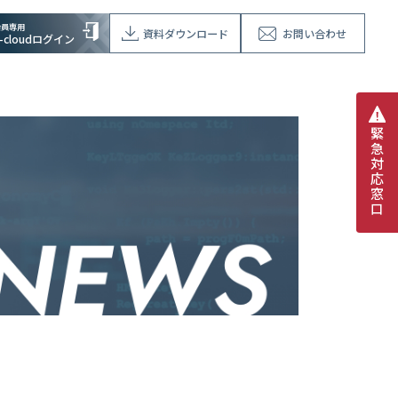
会員専用
資料ダウンロード
お問い合わせ
V-cloudログイン
緊
急
対
応
窓
口