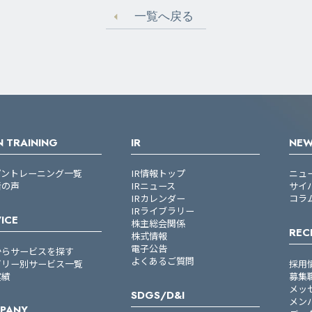
一覧へ戻る
 TRAINING
IR
NE
プントレーニング一覧
IR情報トップ
ニュ
者の声
IRニュース
サイ
IRカレンダー
コラ
IRライブラリー
ICE
株主総会関係
REC
株式情報
電子公告
からサービスを探す
よくあるご質問
ゴリー別サービス一覧
採用
実績
募集
メッ
SDGS/D&I
メン
PANY