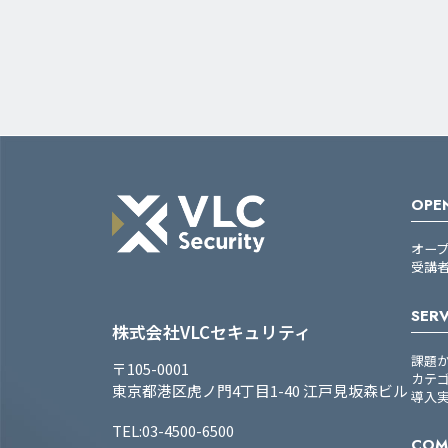
OPEN
オー
受講
SERV
株式会社VLCセキュリティ
課題
〒105-0001
カテ
東京都港区虎ノ門4丁目1-40 江戸見坂森ビル
導入
TEL:03-4500-6500
COM