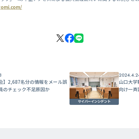
gomi.com/
3
2024.4.2
会】2,687名分の情報をメール誤
山口大学
員のチェック不足原因か
向け一斉
サイバーインシデント