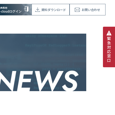
会員専用
資料ダウンロード
お問い合わせ
V-cloudログイン
緊
急
対
応
窓
口