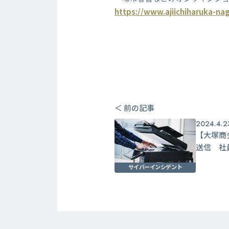
https://www.ajiichiharuka-na
＜ 前の記事
2024.4.2
【大塚商
送信 社
サイバーインシデント