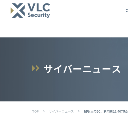
O
サ
イ
バ
ー
ニ
ュ
ー
ス
TOP
サイバーニュース
鮭明太のEC、利用者16,40