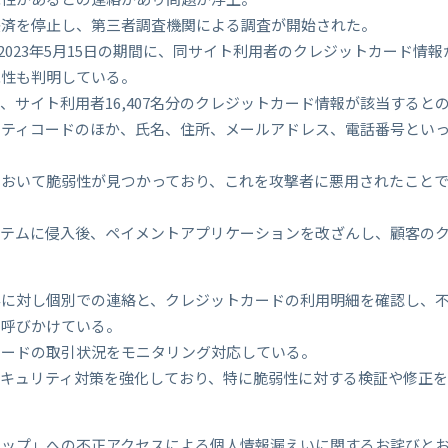
決済を停止し、第三者調査機関による調査が開始された。
から2023年5月15日の期間に、同サイト利用者のクレジットカード
能性も判明している。
、サイト利用者16,407名分のクレジットカード情報が該当すると
リティコードのほか、氏名、住所、メールアドレス、電話番号とい
において脆弱性が見つかっており、これを攻撃者に悪用されたこと
ステムに侵入後、ペイメントアプリケーションを改ざんし、顧客の
客に対し個別での連絡と、クレジットカードの利用明細を確認し、
う呼びかけている。
カードの取引状況をモニタリング対応している。
キュリティ対策を強化しており、特に脆弱性に対する検証や修正を
ョップ」への不正アクセスによる個人情報漏えいに関するお詫びと