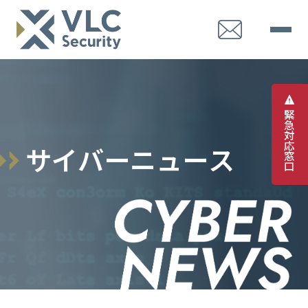
緊
急
対
応
サ
イ
バ
ー
ニ
ュ
ー
ス
窓
口