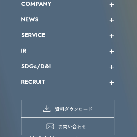
COMPANY
受講者の声
企業情報トップ
NEWS
トップメッセージ
沿革
ニュース・リリース
SERVICE
ミッション／ビジョン
サイバーニュース
会社概要
コラム
課題からサービスを探す
IR
パートナー企業一覧
カテゴリー別サービス一覧
役員一覧
導入実績
IR情報トップ
SDGs/D&I
IRカレンダー
IRニュース
SDGs/D&Iトップ
RECRUIT
IRライブラリー
当グループのマテリアリティ
株主総会関係
マテリアリティへの取り組み
採用情報トップ
株式情報
SDGs推進体制
募集職種一覧
電子公告
D&Iの取り組み
メッセージ
資料ダウンロード
よくあるご質問
メンバーインタビュー
データで知るVLCセキュリティ
お問い合わせ
福利厚生