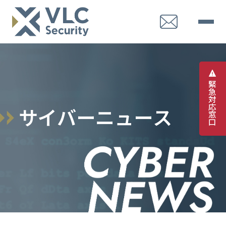
緊
急
対
応
サ
イ
バ
ー
ニ
ュ
ー
ス
窓
口