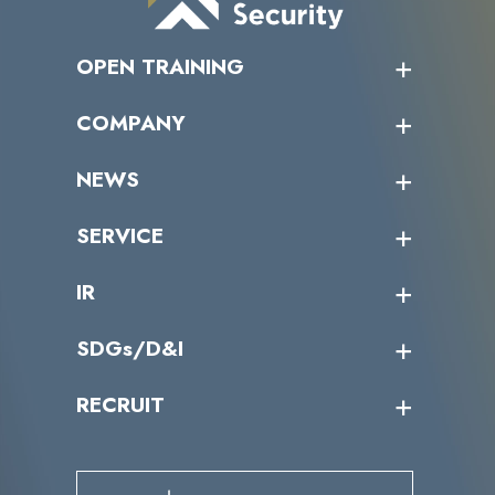
OPEN TRAINING
オープントレーニング一覧
COMPANY
受講者の声
企業情報トップ
NEWS
トップメッセージ
沿革
ニュース・リリース
SERVICE
ミッション／ビジョン
サイバーニュース
会社概要
コラム
課題からサービスを探す
IR
パートナー企業一覧
カテゴリー別サービス一覧
役員一覧
導入実績
IR情報トップ
SDGs/D&I
IRカレンダー
IRニュース
SDGs/D&Iトップ
RECRUIT
IRライブラリー
当グループのマテリアリティ
株主総会関係
マテリアリティへの取り組み
採用情報トップ
株式情報
SDGs推進体制
募集職種一覧
電子公告
D&Iの取り組み