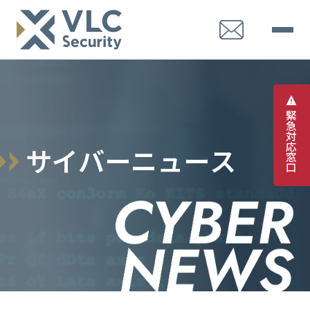
緊
急
対
応
サ
イ
バ
ー
ニ
ュ
ー
ス
窓
口