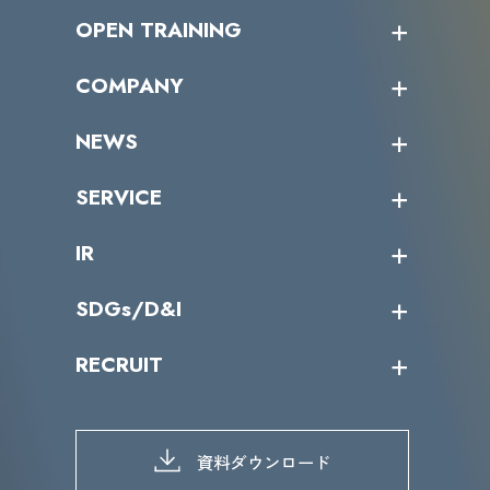
OPEN TRAINING
オープントレーニング一覧
COMPANY
受講者の声
企業情報トップ
NEWS
トップメッセージ
沿革
ニュース・リリース
SERVICE
ミッション／ビジョン
サイバーニュース
会社概要
コラム
課題からサービスを探す
IR
パートナー企業一覧
カテゴリー別サービス一覧
役員一覧
導入実績
IR情報トップ
SDGs/D&I
IRカレンダー
IRニュース
SDGs/D&Iトップ
RECRUIT
IRライブラリー
当グループのマテリアリティ
株主総会関係
マテリアリティへの取り組み
採用情報トップ
株式情報
SDGs推進体制
募集職種一覧
電子公告
D&Iの取り組み
メッセージ
資料ダウンロード
よくあるご質問
メンバーインタビュー