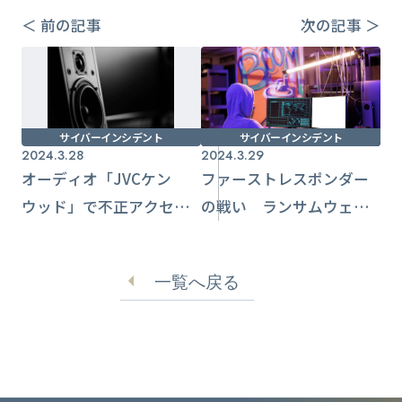
＜ 前の記事
次の記事 ＞
サイバーインシデント
サイバーインシデント
2024.3.28
2024.3.29
オーディオ「JVCケン
ファーストレスポンダー
ウッド」で不正アクセス
の戦い ランサムウェア
被害 サーバーには1,000
攻撃からの即応策と情報
名分のデータ
共有の必要性
一覧へ戻る