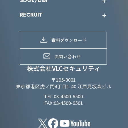
SDGs/D&I
IRカレンダー
IRニュース
SDGs/D&Iトップ
RECRUIT
IRライブラリー
当グループのマテリアリティ
株主総会関係
マテリアリティへの取り組み
採用情報トップ
株式情報
SDGs推進体制
募集職種一覧
電子公告
D&Iの取り組み
メッセージ
資料ダウンロード
よくあるご質問
メンバーインタビュー
データで知るVLCセキュリティ
お問い合わせ
福利厚生
株式会社VLCセキュリティ
〒105-0001
東京都港区虎ノ門4丁目1-40 江戸見坂森ビル
TEL:03-4500-6500
FAX:03-4500-6501