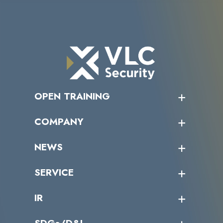
OPEN TRAINING
オープントレーニング一覧
COMPANY
受講者の声
企業情報トップ
NEWS
トップメッセージ
沿革
ニュース・リリース
SERVICE
ミッション／ビジョン
サイバーニュース
会社概要
コラム
課題からサービスを探す
IR
パートナー企業一覧
カテゴリー別サービス一覧
役員一覧
導入実績
IR情報トップ