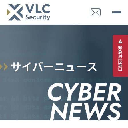
緊
急
対
応
サ
イ
バ
ー
ニ
ュ
ー
ス
窓
口