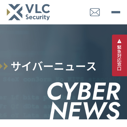
緊
急
対
応
サ
イ
バ
ー
ニ
ュ
ー
ス
窓
口