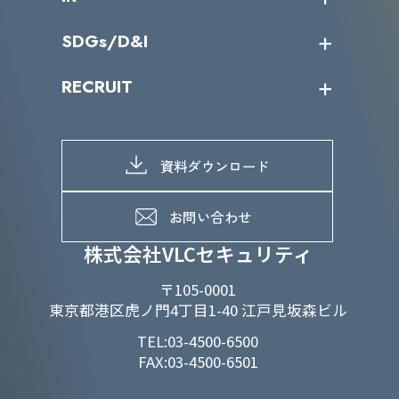
カテゴリー別サービス一覧
役員一覧
導入実績
IR情報トップ
SDGs/D&I
IRカレンダー
IRニュース
SDGs/D&Iトップ
RECRUIT
IRライブラリー
当グループのマテリアリティ
株主総会関係
マテリアリティへの取り組み
採用情報トップ
株式情報
SDGs推進体制
募集職種一覧
電子公告
D&Iの取り組み
メッセージ
資料ダウンロード
よくあるご質問
メンバーインタビュー
データで知るVLCセキュリティ
お問い合わせ
福利厚生
株式会社VLCセキュリティ
〒105-0001
東京都港区虎ノ門4丁目1-40 江戸見坂森ビル
TEL:03-4500-6500
FAX:03-4500-6501