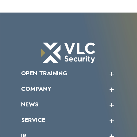
OPEN TRAINING
オープントレーニング一覧
COMPANY
受講者の声
企業情報トップ
NEWS
トップメッセージ
沿革
ニュース・リリース
SERVICE
ミッション／ビジョン
サイバーニュース
会社概要
コラム
課題からサービスを探す
IR
パートナー企業一覧