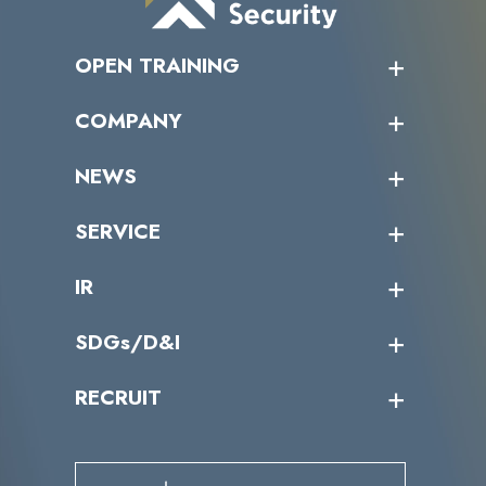
OPEN TRAINING
オープントレーニング一覧
COMPANY
受講者の声
企業情報トップ
NEWS
トップメッセージ
沿革
ニュース・リリース
SERVICE
ミッション／ビジョン
サイバーニュース
会社概要
コラム
課題からサービスを探す
IR
パートナー企業一覧
カテゴリー別サービス一覧
役員一覧
導入実績
IR情報トップ
SDGs/D&I
IRカレンダー
IRニュース
SDGs/D&Iトップ
RECRUIT
IRライブラリー
当グループのマテリアリティ
株主総会関係
マテリアリティへの取り組み
採用情報トップ
株式情報
SDGs推進体制
募集職種一覧
電子公告
D&Iの取り組み