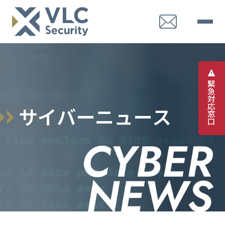
緊
急
対
応
サ
イ
バ
ー
ニ
ュ
ー
ス
窓
口