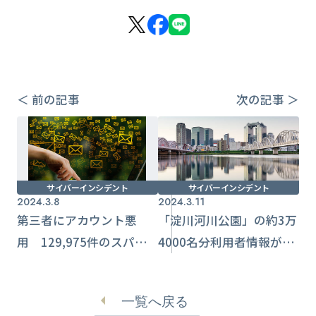
＜ 前の記事
次の記事 ＞
サイバーインシデント
サイバーインシデント
2024.3.8
2024.3.11
第三者にアカウント悪
「淀川河川公園」の約3万
用 129,975件のスパム
4000名分利用者情報が流
メール送信される【出水
出の可能性 外部から不
市】
正アクセス判明【大阪】
一覧へ戻る