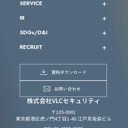
SERVICE
ミッション／ビジョン
サイバーニュース
会社概要
コラム
課題からサービスを探す
IR
パートナー企業一覧
カテゴリー別サービス一覧
役員一覧
導入実績
IR情報トップ
SDGs/D&I
IRカレンダー
IRニュース
SDGs/D&Iトップ
RECRUIT
IRライブラリー
当グループのマテリアリティ
株主総会関係
マテリアリティへの取り組み
採用情報トップ
株式情報
SDGs推進体制
募集職種一覧
電子公告
D&Iの取り組み
メッセージ
資料ダウンロード
よくあるご質問
メンバーインタビュー
データで知るVLCセキュリティ
お問い合わせ
福利厚生
株式会社VLCセキュリティ
〒105-0001
東京都港区虎ノ門4丁目1-40 江戸見坂森ビル