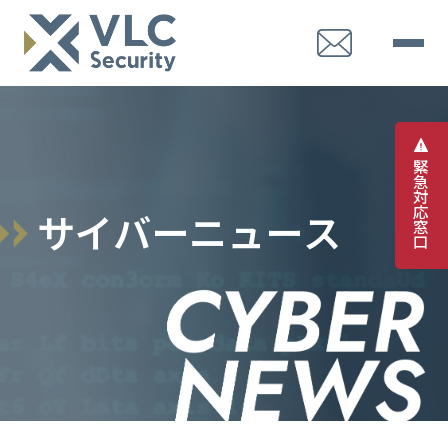
緊
急
対
応
サ
イ
バ
ー
ニ
ュ
ー
ス
窓
口