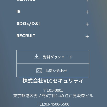
ミッション／ビジョン
サイバーニュース
会社概要
コラム
課題からサービスを探す
IR
パートナー企業一覧
カテゴリー別サービス一覧
役員一覧
導入実績
IR情報トップ
SDGs/D&I
IRカレンダー
IRニュース
SDGs/D&Iトップ
RECRUIT
IRライブラリー
当グループのマテリアリティ
株主総会関係
マテリアリティへの取り組み
採用情報トップ
株式情報
SDGs推進体制
募集職種一覧
電子公告
D&Iの取り組み
メッセージ
資料ダウンロード
よくあるご質問
メンバーインタビュー
データで知るVLCセキュリティ
お問い合わせ
福利厚生
株式会社VLCセキュリティ
〒105-0001
東京都港区虎ノ門4丁目1-40 江戸見坂森ビル
TEL:03-4500-6500