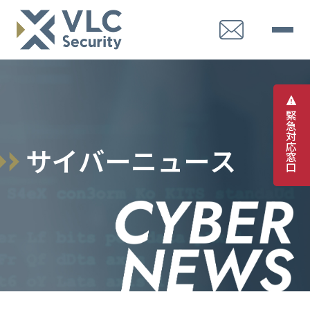
緊
急
対
応
サ
イ
バ
ー
ニ
ュ
ー
ス
窓
口