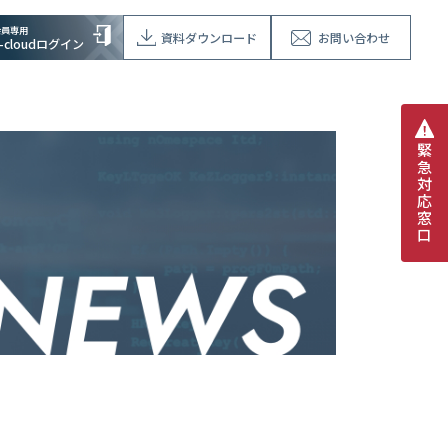
会員専用
資料ダウンロード
お問い合わせ
V-cloudログイン
緊
急
対
応
窓
口