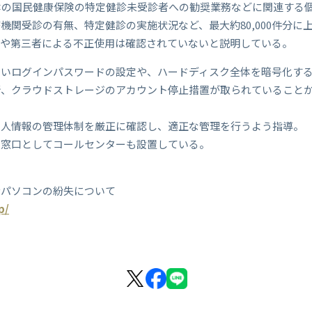
体の国民健康保険の特定健診未受診者への勧奨業務などに関連する
機関受診の有無、特定健診の実施状況など、最大約80,000件分に
出や第三者による不正使用は確認されていないと説明している。
高いログインパスワードの設定や、ハードディスク全体を暗号化す
断、クラウドストレージのアカウント停止措置が取られていること
個人情報の管理体制を厳正に確認し、適正な管理を行うよう指導。
せ窓口としてコールセンターも設置している。
むパソコンの紛失について
p/