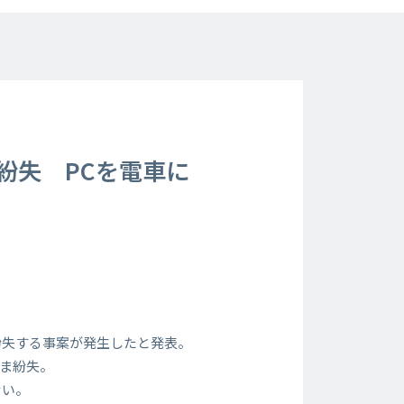
タ紛失 PCを電車に
紛失する事案が発生したと発表。
まま紛失。
ない。