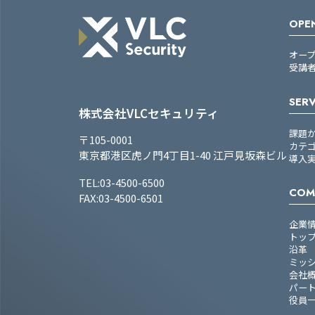
OPEN
オー
受講
SERV
株式会社VLCセキュリティ
課題
〒105-0001
カテ
東京都港区虎ノ門4丁目1-40 江戸見坂森ビル
導入
TEL:03-4500-6500
COM
FAX:03-4500-6501
企業
トッ
沿革
ミッ
会社
パー
役員