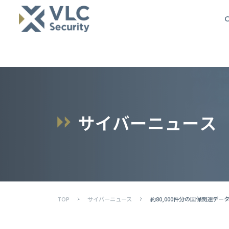
O
サ
イ
バ
ー
ニ
ュ
ー
ス
TOP
サイバーニュース
約80,000件分の国保関連デ