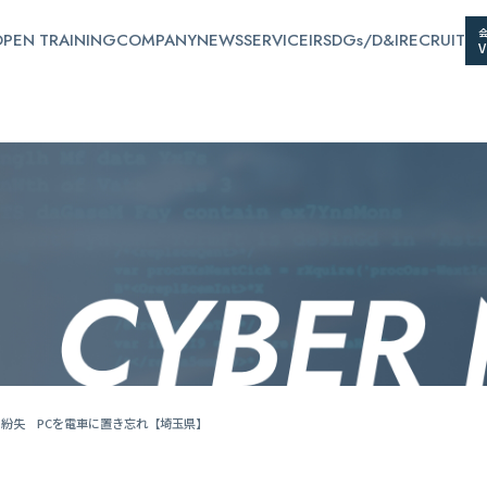
PEN TRAINING
COMPANY
NEWS
SERVICE
IR
SDGs/D&I
RECRUIT
ータ紛失 PCを電車に置き忘れ【埼玉県】