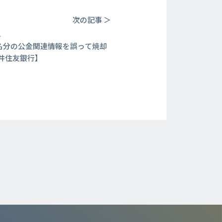
次の記事 ＞
4
00名分の公金関連情報を誤って焼却
井住友銀行】