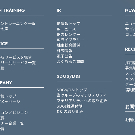
 TRAINING
IR
NE
プントレーニング一覧
IR情報トップ
ニュ
者の声
IRニュース
サイ
IRカレンダー
コラ
IRライブラリー
ICE
株主総会関係
REC
株式情報
電子公告
からサービスを探す
よくあるご質問
ゴリー別サービス一覧
採用
実績
募集
メッ
SDGS/D&I
メン
PANY
デー
SDGs/D&Iトップ
福利
当グループのマテリアリティ
情報トップ
マテリアリティへの取り組み
プメッセージ
SDGs推進体制
お問
D&Iの取り組み
ション／ビジョン
概要
お問
トナー企業一覧
一覧