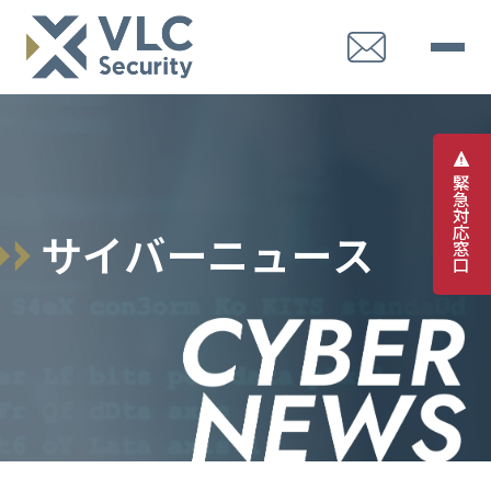
緊
急
対
応
サ
イ
バ
ー
ニ
ュ
ー
ス
窓
口