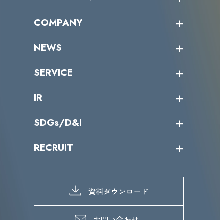
オープントレーニング一覧
COMPANY
受講者の声
企業情報トップ
NEWS
トップメッセージ
沿革
ニュース・リリース
SERVICE
ミッション／ビジョン
サイバーニュース
会社概要
コラム
課題からサービスを探す
IR
パートナー企業一覧
カテゴリー別サービス一覧
役員一覧
導入実績
IR情報トップ
SDGs/D&I
IRカレンダー
IRニュース
SDGs/D&Iトップ
RECRUIT
IRライブラリー
当グループのマテリアリティ
株主総会関係
マテリアリティへの取り組み
採用情報トップ
株式情報
SDGs推進体制
募集職種一覧
電子公告
D&Iの取り組み
メッセージ
資料ダウンロード
よくあるご質問
メンバーインタビュー
データで知るVLCセキュリティ
お問い合わせ