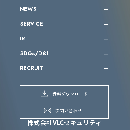
企業情報トップ
NEWS
トップメッセージ
沿革
ニュース・リリース
SERVICE
ミッション／ビジョン
サイバーニュース
会社概要
コラム
課題からサービスを探す
IR
パートナー企業一覧
カテゴリー別サービス一覧
役員一覧
導入実績
IR情報トップ
SDGs/D&I
IRカレンダー
IRニュース
SDGs/D&Iトップ
RECRUIT
IRライブラリー
当グループのマテリアリティ
株主総会関係
マテリアリティへの取り組み
採用情報トップ
株式情報
SDGs推進体制
募集職種一覧
電子公告
D&Iの取り組み
メッセージ
資料ダウンロード
よくあるご質問
メンバーインタビュー
データで知るVLCセキュリティ
お問い合わせ
福利厚生
株式会社VLCセキュリティ