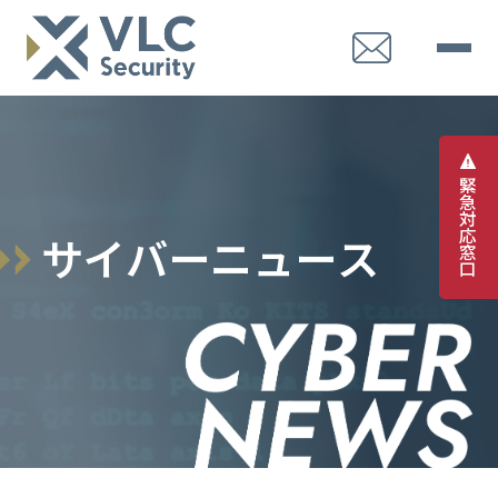
緊
急
対
応
サ
イ
バ
ー
ニ
ュ
ー
ス
窓
口